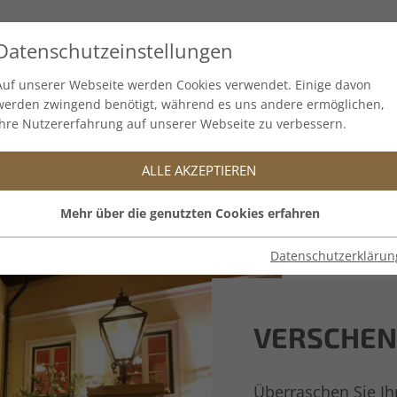
EIERN
GALERIE
GUTSCHEINE
RESERVIERUNG
Datenschutzeinstellungen
Auf unserer Webseite werden Cookies verwendet. Einige davon
werden zwingend benötigt, während es uns andere ermöglichen,
Ihre Nutzererfahrung auf unserer Webseite zu verbessern.
Gutscheine
ALLE AKZEPTIEREN
Mehr über die genutzten Cookies erfahren
Datenschutzerklärun
VERSCHEN
Überraschen Sie Ih