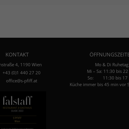
KONTAKT
ÖFFNUNGSZEIT
hstraße 4, 1190 Wien
Mo & Di Ruhetag
Mi – Sa: 11:30 bis 22
+4­3­ ­(0)­1 440 27 20
So: 11:30 bis 17 
office@s-pfiff.at
Küche immer bis 45 min vor