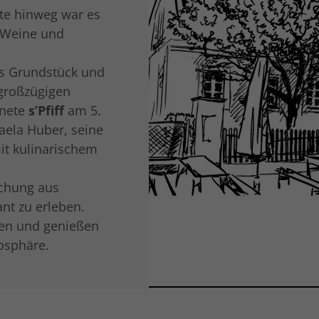
te hinweg war es
r Weine und
s Grundstück und
 großzügigen
fnete
s’Pfiff
am 5.
aela Huber, seine
it kulinarischem
schung aus
nt zu erleben.
nen und genießen
osphäre.