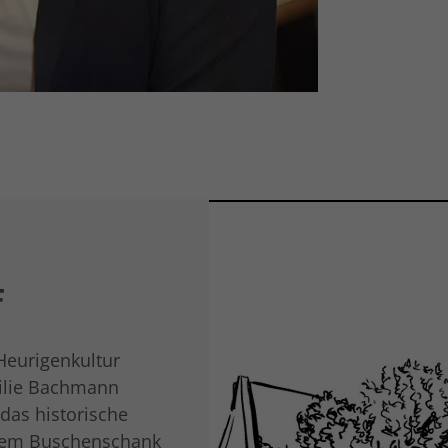
F
 Heurigenkultur
milie Bachmann
das historische
inem Buschenschank